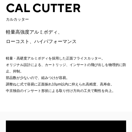
CAL CUTTER
カルカッター
軽量高強度アルミボディ、
ローコスト、ハイパフォーマンス
軽量・高硬度アルミボディを採用した正面フライスカッター。
オリジナル設計による、カートリッジ、インサートの飛び出しを物理的に防
止、抑制。
部品数が少ないので、組みつけが容易。
調整ねじ式で容易に正面振れ10μm以内に抑えられ高精度、高寿命。
中京独自のインサート形状による取り付け方向の工夫で剛性を向上。