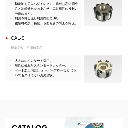
切削油を刃先へダイレクトに噴射し高い潤滑
性と冷却効果を向上させ、工具摩耗の抑制力
を高めます。
切屑を押し流し切屑排出力UP。
被削材の加工精度、表面粗さの向上を実現。
CAL-S
標準刃数、平面加工用
大きめのインサート採用。
剛性に優れたスタンダードカッター。
ゲート加工(湯口、オーバーフローなど)にお
いても欠けにくい刃先形状。
CATALOG