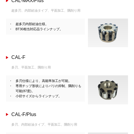
CAL-MAX/Plus
超多刃、内部給油タイプ、平面加工、隅削り用
超多刃内部給油仕様。
BT30相当対応品ラインナップ。
CAL-F
多刃、平面加工、隅削り用
多刃仕様により、高能率加工が可能。
専用チップ形状によりバリの抑制、隅削りも
可能(87度)。
小径サイズからラインナップ。
CAL-F/Plus
多刃、内部給油タイプ、平面加工、隅削り用