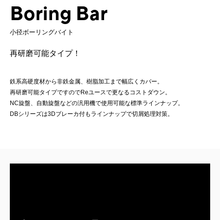
Boring Bar
小径ボーリングバイト
再研磨可能タイプ！
鉄系高硬度材から非鉄金属、樹脂加工まで幅広くカバー。
再研磨可能タイプですのでReユースで更なるコストダウン。
NC旋盤、自動旋盤などの汎用機で使用可能な標準ラインナップ。
DBシリーズは3Dブレーカ付もラインナップで切屑処理対策。